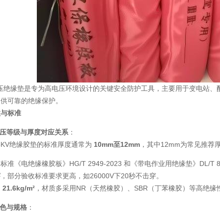
高压绝缘垫是专为高电压环境设计的关键安全防护工具，主要用于变电站
提供可靠的绝缘保护。
数与标准
压等级与厚度对应关系
‌：
5KV绝缘胶垫的标准厚度通常为 ‌
10mm
至
12mm
‌，其中12mm为常见推
准《电绝缘橡胶板》HG/T 2949-2023 和《带电作业用绝缘垫》DL/T 85
穿
‌，部分验收标准要求更高，如26000V下20秒不击穿。
‌
21.6kg/m²
‌，材质多采用NR（天然橡胶）、SBR（丁苯橡胶）等高绝
色与规格
‌：