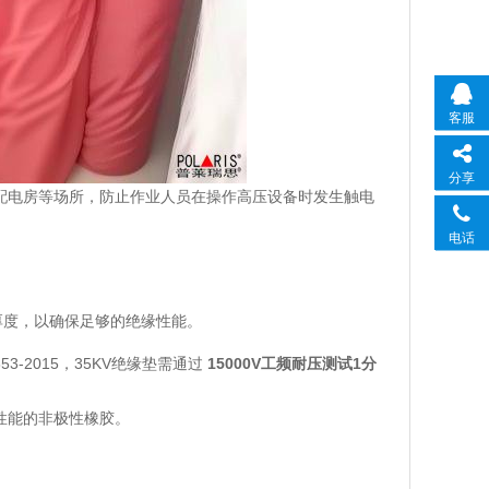
客服
分享
、配电房等场所，防止作业人员在操作高压设备时发生触电
电话
荐厚度，以确保足够的绝缘性能。
3-2015，35KV绝缘垫需通过 ‌
15000V
工频耐压测试
1
分
缘性能的非极性橡胶。