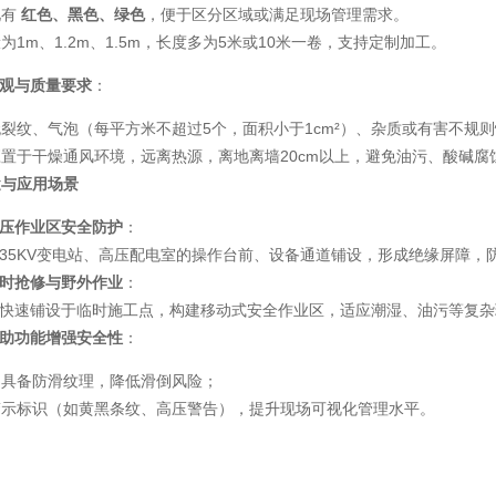
 ‌
红色、黑色、绿色
‌，便于区分区域或满足现场管理需求。
为1m、1.2m、1.5m，长度多为5米或10米一卷，支持定制加工。
观与质量要求
‌：
裂纹、气泡（每平方米不超过5个，面积小于1cm²）、杂质或有害不规
置于干燥通风环境，远离热源，离地离墙20cm以上，避免油污、酸碱腐
途与应用场景
压作业区安全防护
‌：
35KV变电站、高压配电室的操作台前、设备通道铺设，形成绝缘屏障，
时抢修与野外作业
‌：
快速铺设于临时施工点，构建移动式安全作业区，适应潮湿、油污等复杂
助功能增强安全性
‌：
品具备防滑纹理，降低滑倒风险；
警示标识（如黄黑条纹、高压警告），提升现场可视化管理水平。