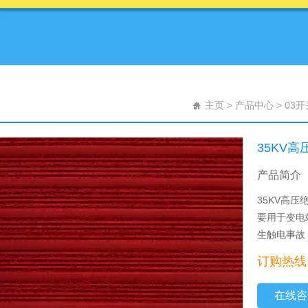
主页
>
产品中心
>
03
35KV
产品简介
35KV高
要用于变电
生触电事故
订购热线：0
在线咨