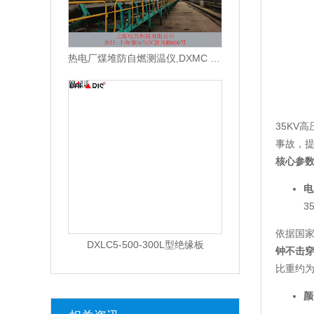
热电厂煤堆防自燃测温仪,DXMC 无线煤
35KV
事故，
核心参
电
3
依据国家标
DXLC5-500-300L型绝缘板
钟不击
比重约为 
颜