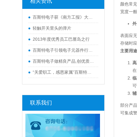
相关资讯
颜色常见有
宽度一般
百斯特电子获《南方工报》大篇幅报
外
轻触开关里头的弹片
表面应无
2013年度优秀员工巴厘岛之行
存储时应
百斯特电子引领电子元器件行业,产品
主要用
百斯特电子做精良产品,创优质品牌
高
在
“关爱职工，感恩家属”百斯特优秀
临
可
辅
联系我们
部分产
可集成