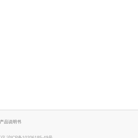
产品说明书
试仪
沪ICP备10206185-49号