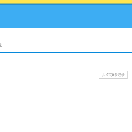
源
共
0
页
0
条记录