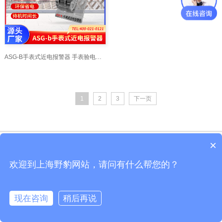
ASG-B手表式近电报警器 手表验电器_上海交通大学
1
2
3
下一页
×
Copyright © 上海电兴科技有限公司绝缘电阻测试仪、接地电阻测试仪、直流电阻
测试仪
欢迎到上海野豹网站，请问有什么帮您的？
沪ICP备10206185-49号
现在咨询
稍后再说
在线咨询
客服
电话